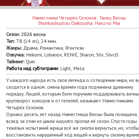
Наместники Четырёх Сезонов: Танец Весны
Shunkashuutou Daikousha: Haru no Mai
Сезон:
2026 весна
Тип:
ТВ (14 эп.), 24 мин.
Жанры:
Драма, Романтика, Фэнтези
Озвучка:
Hekomi, Lobanov, RENIE, Sharon, Silv, SlivciS
Тайминг:
Quin
Работа над субтитрами
:
Light, Meta
У каждого народа есть своя легенда о сотворении мира, но в
сходятся в одном: смена времён года подчинена древнему
порядку. Людей, которым боги поручили поддерживать вечн
круговорот холодов и оттепелей, называют Наместниками
Четырёх Сезонов.
Однако десять лет назад Наместница Весны была похищена,
вслед за этим из цикла надолго пропал её сезон. Спустя годы
тяжёлых испытаний жрица всё же смогла вернуться, но, чтобы
восстановить нарушенный ход вещей и вернуть своему врем