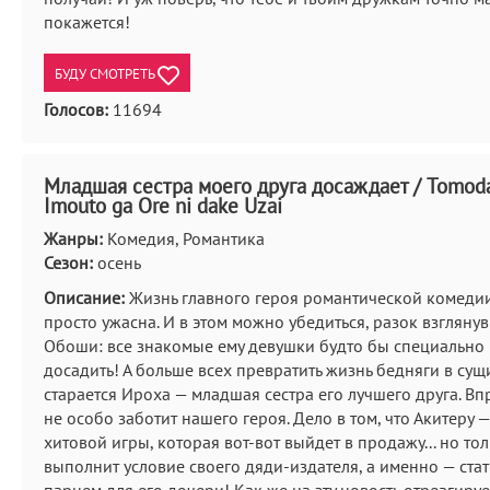
покажется!
БУДУ СМОТРЕТЬ
Голосов:
11694
Младшая сестра моего друга досаждает / Tomoda
Imouto ga Ore ni dake Uzai
Жанры:
Комедия, Романтика
Сезон:
осень
Описание:
Жизнь главного героя романтической комеди
просто ужасна. И в этом можно убедиться, разок взглянув
Обоши: все знакомые ему девушки будто бы специально 
досадить! А больше всех превратить жизнь бедняги в су
старается Ироха — младшая сестра его лучшего друга. Впр
не особо заботит нашего героя. Дело в том, что Акитеру 
хитовой игры, которая вот-вот выйдет в продажу... но то
выполнит условие своего дяди-издателя, а именно — ста