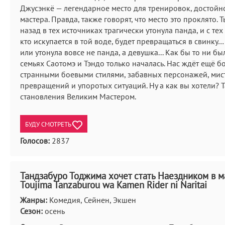
Джусэнкё — легендарное место для тренировок, достойн
мастера. Правда, также говорят, что место это проклято. Т
назад в тех источниках трагически утонула панда, и с те
кто искупается в той воде, будет превращаться в свинку… 
или утонула вовсе не панда, а девушка... Как бы то ни бы
семьях Саотомэ и Тэндо только началась. Нас ждёт ещё б
странными боевыми стилями, забавных персонажей, мис
превращений и упоротых ситуаций. Ну а как вы хотели? Та
становления Великим Мастером.
БУДУ СМОТРЕТЬ
Голосов:
2837
Тандзабуро Тоджима хочет стать Наездником в м
Toujima Tanzaburou wa Kamen Rider ni Naritai
Жанры:
Комедия, Сейнен, Экшен
Сезон:
осень