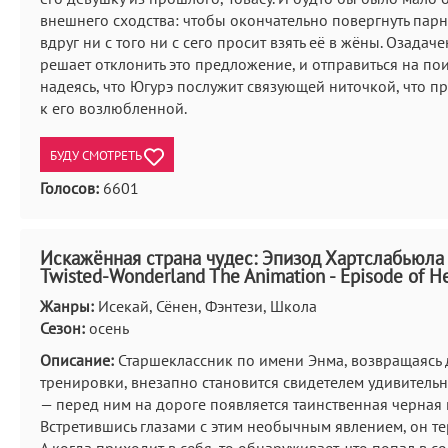
внешнего сходства: чтобы окончательно повергнуть парн
вдруг ни с того ни с сего просит взять её в жёны. Озада
решает отклонить это предложение, и отправиться на пои
надеясь, что Югурэ послужит связующей ниточкой, что п
к его возлюбленной.
БУДУ СМОТРЕТЬ
Голосов:
6601
Искажённая страна чудес: Эпизод Хартслабьюла 
Twisted-Wonderland The Animation - Episode of He
Жанры:
Исекай, Сёнен, Фэнтези, Школа
Сезон:
осень
Описание:
Старшеклассник по имени Энма, возвращаясь
тренировки, внезапно становится свидетелем удивитель
— перед ним на дороге появляется таинственная черная 
Встретившись глазами с этим необычным явлением, он те