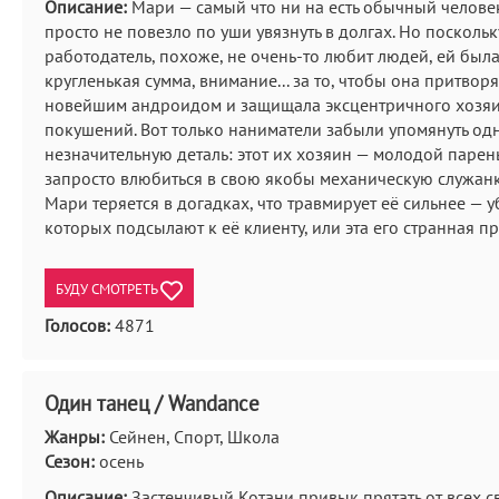
Описание:
Мари — самый что ни на есть обычный челове
просто не повезло по уши увязнуть в долгах. Но посколь
работодатель, похоже, не очень-то любит людей, ей бы
кругленькая сумма, внимание... за то, чтобы она притворя
новейшим андроидом и защищала эксцентричного хозя
покушений. Вот только наниматели забыли упомянуть од
незначительную деталь: этот их хозяин — молодой парень
запросто влюбиться в свою якобы механическую служанк
Мари теряется в догадках, что травмирует её сильнее — 
которых подсылают к её клиенту, или эта его странная п
БУДУ СМОТРЕТЬ
Голосов:
4871
Один танец / Wandance
Жанры:
Сейнен, Спорт, Школа
Сезон:
осень
Описание:
Застенчивый Котани привык прятать от всех св