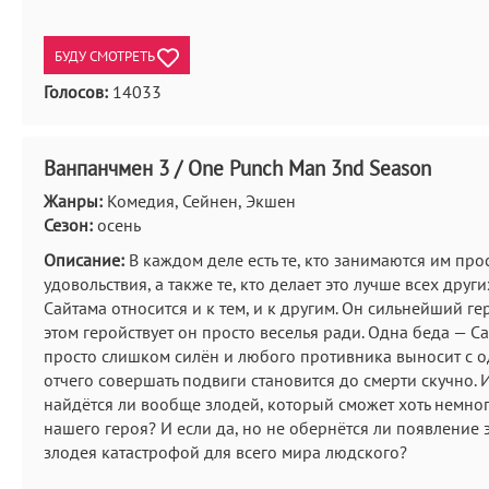
БУДУ СМОТРЕТЬ
Голосов:
14033
Ванпанчмен 3 / One Punch Man 3nd Season
Жанры:
Комедия, Сейнен, Экшен
Сезон:
осень
Описание:
В каждом деле есть те, кто занимаются им про
удовольствия, а также те, кто делает это лучше всех других
Сайтама относится и к тем, и к другим. Он сильнейший ге
этом геройствует он просто веселья ради. Одна беда — С
просто слишком силён и любого противника выносит с о
отчего совершать подвиги становится до смерти скучно. 
найдётся ли вообще злодей, который сможет хоть немно
нашего героя? И если да, но не обернётся ли появление 
злодея катастрофой для всего мира людского?