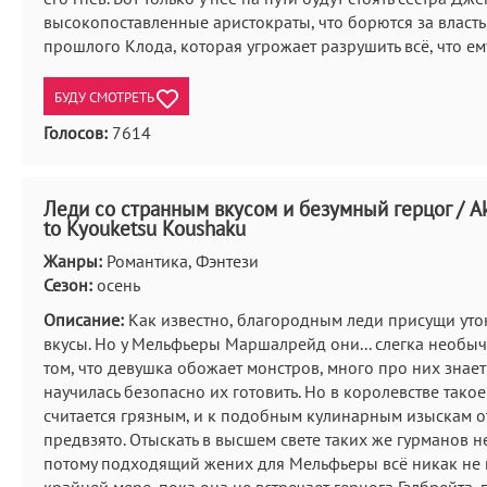
высокопоставленные аристократы, что борются за власть,
прошлого Клода, которая угрожает разрушить всё, что ем
БУДУ СМОТРЕТЬ
Голосов:
7614
Леди со странным вкусом и безумный герцог / Aku
to Kyouketsu Koushaku
Жанры:
Романтика, Фэнтези
Сезон:
осень
Описание:
Как известно, благородным леди присущи ут
вкусы. Но у Мельфьеры Маршалрейд они... слегка необыч
том, что девушка обожает монстров, много про них знает
научилась безопасно их готовить. Но в королевстве такое
считается грязным, и к подобным кулинарным изыскам о
предвзято. Отыскать в высшем свете таких же гурманов не
потому подходящий жених для Мельфьеры всё никак не 