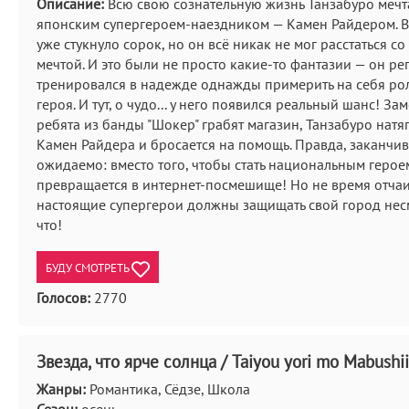
Описание:
Всю свою сознательную жизнь Танзабуро мечта
японским супергероем-наездником — Камен Райдером. В
уже стукнуло сорок, но он всё никак не мог расстаться со
мечтой. И это были не просто какие-то фантазии — он ре
тренировался в надежде однажды примерить на себя ро
героя. И тут, о чудо... у него появился реальный шанс! Зам
ребята из банды "Шокер" грабят магазин, Танзабуро натя
Камен Райдера и бросается на помощь. Правда, заканчив
ожидаемо: вместо того, чтобы стать национальным герое
превращается в интернет-посмешище! Но не время отчаив
настоящие супергерои должны защищать свой город нес
что!
БУДУ СМОТРЕТЬ
Голосов:
2770
Звезда, что ярче солнца / Taiyou yori mo Mabushi
Жанры:
Романтика, Сёдзе, Школа