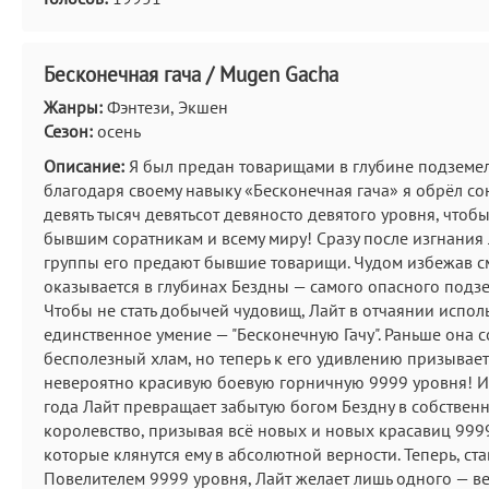
Бесконечная гача / Mugen Gacha
Жанры:
Фэнтези, Экшен
Сезон:
осень
Описание:
Я был предан товарищами в глубине подземел
благодаря своему навыку «Бесконечная гача» я обрёл с
девять тысяч девятьсот девяносто девятого уровня, чтобы
бывшим соратникам и всему миру! Сразу после изгнания 
группы его предают бывшие товарищи. Чудом избежав с
оказывается в глубинах Бездны — самого опасного подзе
Чтобы не стать добычей чудовищ, Лайт в отчаянии исполь
единственное умение — "Бесконечную Гачу". Раньше она 
бесполезный хлам, но теперь к его удивлению призывае
невероятно красивую боевую горничную 9999 уровня! И в
года Лайт превращает забытую богом Бездну в собствен
королевство, призывая всё новых и новых красавиц 999
которые клянутся ему в абсолютной верности. Теперь, ста
Повелителем 9999 уровня, Лайт желает лишь одного — ве