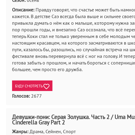
Сезон:
осень
Описание:
Правду говорят, что счастье может быть намно
кажется. В детстве Саэ всегда была выше и сильнее своег
привыкла думать о нём как о малыше, которому нужна защ
пор прошли годы, и внезапно Саэ осознала, что всё пере
теперь Коки стал не только уверенным в себе молодым ч
настоящим красавцем, на которого засматриваются в шко
пути, казалось бы, разошлись, но случайная встреча на 
фестивале вновь перевернула всё с ног на голову. И тепер
готова забыть о прошлом, и начать бороться с соперница
большее, чем просто его дружба.
БУДУ СМОТРЕТЬ
Голосов:
2677
Девушки-пони: Серая Золушка. Часть 2 / Uma Mu
Cinderella Gray Part 2
Жанры:
Драма, Сейнен, Спорт