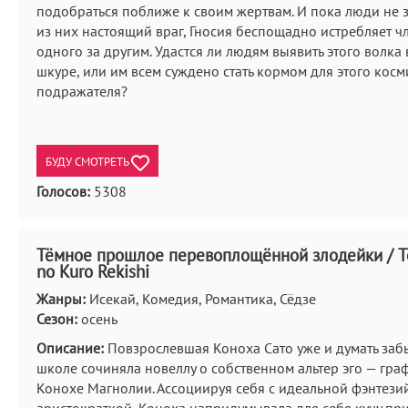
подобраться поближе к своим жертвам. И пока люди не з
из них настоящий враг, Гносия беспощадно истребляет ч
одного за другим. Удастся ли людям выявить этого волка 
шкуре, или им всем суждено стать кормом для этого кос
подражателя?
БУДУ СМОТРЕТЬ
Голосов:
5308
Тёмное прошлое перевоплощённой злодейки / Te
no Kuro Rekishi
Жанры:
Исекай, Комедия, Романтика, Сёдзе
Сезон:
осень
Описание:
Повзрослевшая Коноха Сато уже и думать забы
школе сочиняла новеллу о собственном альтер эго — гра
Конохе Магнолии. Ассоциируя себя с идеальной фэнтези