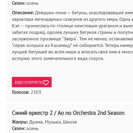
Сезон:
осень
Описание:
Девушки-пони — бегуны, унаследовавшие име
характера легендарных скакунов из другого мира. Одна 
Кэп — пронеслась по столице неистовым ураганом и выиг
забегах подряд, одолев лучших бегунов страны и попутн
заслуженное прозвище "Зверь" . Тем не менее, останавли
"серая золушка из Касамацу" не собирается. Теперь намер
лучшей бегуньей во всём мире и вписать своё имя в мно
историю этого замечательного вида спорта.
БУДУ СМОТРЕТЬ
Голосов:
2303
Синий оркестр 2 / Ao no Orchestra 2nd Season
Жанры:
Драма, Музыка, Школа
Сезон:
осень