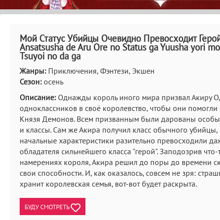
Мой Статус Убийцы Очевидно Превосходит Герой
Ansatsusha de Aru Ore no Status ga Yuusha yori mo
Tsuyoi no da ga
Жанры:
Приключения, Фэнтези, Экшен
Сезон:
осень
Описание:
Однажды король иного мира призвал Акиру Од
одноклассников в своё королевство, чтобы они помогли 
Князя Демонов. Всем призванным были дарованы особы
и классы. Сам же Акира получил класс обычного убийцы,
начальные характеристики разительно превосходили да
обладателя сильнейшего класса "герой". Заподозрив что-
намерениях короля, Акира решил до поры до времени ск
свои способности. И, как оказалось, совсем не зря: страш
хранит королевская семья, вот-вот будет раскрыта.
БУДУ СМОТРЕТЬ