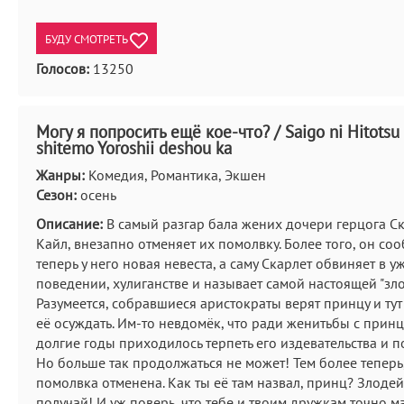
БУДУ СМОТРЕТЬ
Голосов:
13250
Могу я попросить ещё кое-что? / Saigo ni Hitotsu
shitemo Yoroshii deshou ka
Жанры:
Комедия, Романтика, Экшен
Сезон:
осень
Описание:
В самый разгар бала жених дочери герцога Ск
Кайл, внезапно отменяет их помолвку. Более того, он соо
теперь у него новая невеста, а саму Скарлет обвиняет в 
поведении, хулиганстве и называет самой настоящей "зло
Разумеется, собравшиеся аристократы верят принцу и ту
её осуждать. Им-то невдомёк, что ради женитьбы с принц
долгие годы приходилось терпеть его издевательства и п
Но больше так продолжаться не может! Тем более теперь
помолвка отменена. Как ты её там назвал, принц? Злодей
получай! И уж поверь, что тебе и твоим дружкам точно м