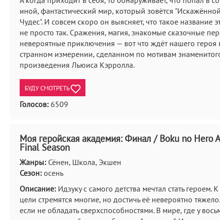
А когда приходит в себя, то обнаруживает, что попал в 
иной, фантастический мир, который зовётся "Искажённо
Чудес". И совсем скоро он выясняет, что такое название э
не просто так. Сражения, магия, знакомые сказочные пе
невероятные приключения — вот что ждёт нашего героя 
странном измерении, сделанном по мотивам знаменитог
произведения Льюиса Кэрролла.
БУДУ СМОТРЕТЬ
Голосов:
6509
Моя геройская академия: Финал / Boku no Hero 
Final Season
Жанры:
Сёнен, Школа, Экшен
Сезон:
осень
Описание:
Идзуку с самого детства мечтал стать героем. 
цели стремятся многие, но достичь её невероятно тяжело
если не обладать сверхспособностями. В мире, где у вос