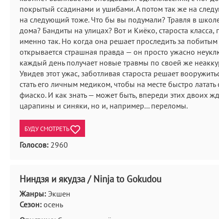
покрытый ссадинами и ушибами. А потом так же на след
на следующий тоже. Что бы вы подумали? Травля в шко
дома? Бандиты на улицах? Вот и Киёко, староста класса,
именно так. Но когда она решает проследить за побитым
открывается страшная правда — он просто ужасно неук
каждый день получает новые травмы по своей же неакку
Увидев этот ужас, заботливая староста решает вооружить
стать его личным медиком, чтобы на месте быстро латать
фиаско. И как знать — может быть, впереди этих двоих жд
царапины и синяки, но и, например... переломы.
БУДУ СМОТРЕТЬ
Голосов:
2960
Ниндзя и якудза / Ninja to Gokudou
Жанры:
Экшен
Сезон:
осень