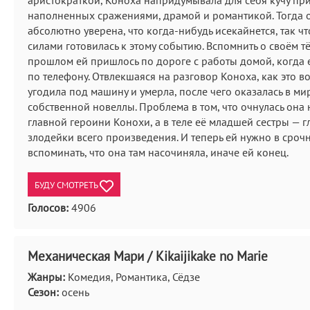
аристократкой, Коноха напридумывала для себя кучу пр
наполненных сражениями, драмой и романтикой. Тогда 
абсолютно уверена, что когда-нибудь исекайнется, так ч
силами готовилась к этому событию. Вспомнить о своём 
прошлом ей пришлось по дороге с работы домой, когда 
по телефону. Отвлекшаяся на разговор Коноха, как это во
угодила под машину и умерла, после чего оказалась в ми
собственной новеллы. Проблема в том, что очнулась она н
главной героини Конохи, а в теле её младшей сестры — 
злодейки всего произведения. И теперь ей нужно в сро
вспоминать, что она там насочиняла, иначе ей конец.
БУДУ СМОТРЕТЬ
Голосов:
4906
Механическая Мари / Kikaijikake no Marie
Жанры:
Комедия, Романтика, Сёдзе
Сезон:
осень