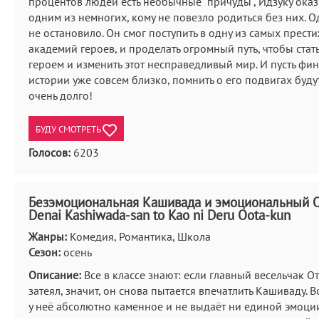
процентов людей есть необычные "причуды", Идзуку ока
одним из немногих, кому не повезло родиться без них. О
не остановило. Он смог поступить в одну из самых прест
академий героев, и проделать огромный путь, чтобы стат
героем и изменить этот несправедливый мир. И пусть фин
истории уже совсем близко, помнить о его подвигах буду
очень долго!
БУДУ СМОТРЕТЬ
Голосов:
6203
Безэмоциональная Кашивада и эмоциональный От
Denai Kashiwada-san to Kao ni Deru Oota-kun
Жанры:
Комедия, Романтика, Школа
Сезон:
осень
Описание:
Все в классе знают: если главный весельчак От
затеял, значит, он снова пытается впечатлить Кашиваду. В
у неё абсолютно каменное и не выдаёт ни единой эмоции,