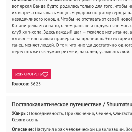
вот яркая Ванда будто родилась только для того, чтобы и
их встреча оказалась мощным ударом по ритму сердца н
незадачливого юноши. Чтобы не отставать от своей ново
Котани решается на то, о чём раньше и подумать не мог: о
клуб хип-хопа. Здесь каждый шаг — тяжёлое испытание, 
взгляд — настоящая проверка на прочность. Это история о
танец меняет людей. О том, что иногда достаточно одног
перестать жить в чужом ритме и, наконец, услышать свой.
БУДУ СМОТРЕТЬ
Голосов:
3625
Постапокалиптическое путешествие / Shuumatsu
Жанры:
Повседневность, Приключения, Сейнен, Фантаст
Сезон:
осень
Описание:
Наступил крах человеческой цивилизации. Вок