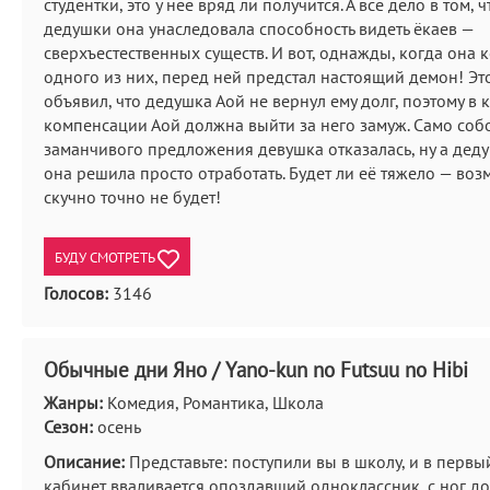
студентки, это у неё вряд ли получится. А всё дело в том, ч
дедушки она унаследовала способность видеть ёкаев —
сверхъестественных существ. И вот, однажды, когда она 
одного из них, перед ней предстал настоящий демон! Эт
объявил, что дедушка Аой не вернул ему долг, поэтому в 
компенсации Аой должна выйти за него замуж. Само собо
заманчивого предложения девушка отказалась, ну а дед
она решила просто отработать. Будет ли её тяжело — воз
скучно точно не будет!
БУДУ СМОТРЕТЬ
Голосов:
3146
Обычные дни Яно / Yano-kun no Futsuu no Hibi
Жанры:
Комедия, Романтика, Школа
Сезон:
осень
Описание:
Представьте: поступили вы в школу, и в первы
кабинет вваливается опоздавший одноклассник, с ног д