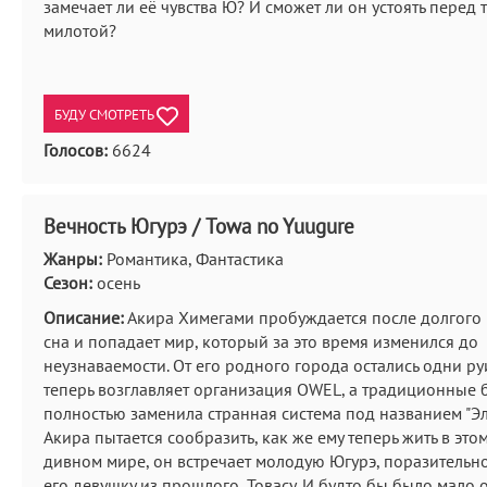
замечает ли её чувства Ю? И сможет ли он устоять перед 
милотой?
БУДУ СМОТРЕТЬ
Голосов:
6624
Вечность Югурэ / Towa no Yuugure
Жанры:
Романтика, Фантастика
Сезон:
осень
Описание:
Акира Химегами пробуждается после долгого
сна и попадает мир, который за это время изменился до
неузнаваемости. От его родного города остались одни р
теперь возглавляет организация OWEL, а традиционные 
полностью заменила странная система под названием "Эл
Акира пытается сообразить, как же ему теперь жить в это
дивном мире, он встречает молодую Югурэ, поразительн
его девушку из прошлого, Товасу. И будто бы было мало 