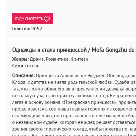
БУДУ СМОТРЕТЬ
Голосов:
9052
Однажды я стала принцессой / Mofa Gongzhu de 
Жанры:
Драма, Романтика, Фэнтези
Сезон:
осень
Описание:
Принцесса Атанасия де Эльджео Обелия, дочь
Клода, с детства не знала родительской любви. Судьба р
так, что ложно обвинённая в преступлении девушка встр
печальную участь по приказу любимого отца. Её трагичес
легла в основу романа «Прекрасная принцесса», прочит
проваливается в сон наша главная героиня из современн
своему удивлению, она просыпается в теле младенца Анас
о незавидной судьбе, которая её ждет, решает оставаться
зрения своего тиранического отца, чтобы никогда не нав
его гнев. Вот только у неё на пути будут стоять сестра Дж