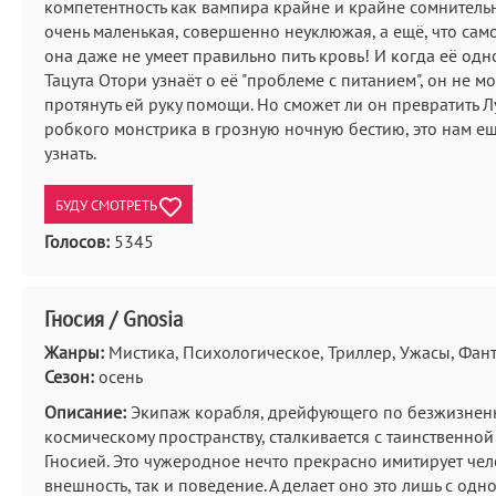
компетентность как вампира крайне и крайне сомнительн
очень маленькая, совершенно неуклюжая, а ещё, что сам
она даже не умеет правильно пить кровь! И когда её од
Тацута Отори узнаёт о её "проблеме с питанием", он не м
протянуть ей руку помощи. Но сможет ли он превратить Л
робкого монстрика в грозную ночную бестию, это нам е
узнать.
БУДУ СМОТРЕТЬ
Голосов:
5345
Гносия / Gnosia
Жанры:
Мистика, Психологическое, Триллер, Ужасы, Фан
Сезон:
осень
Описание:
Экипаж корабля, дрейфующего по безжизнен
космическому пространству, сталкивается с таинственной
Гносией. Это чужеродное нечто прекрасно имитирует чел
внешность, так и поведение. А делает оно это лишь с одн