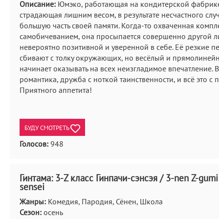
Описание:
Юмэко, работающая на кондитерской фабрик
страдающая лишним весом, в результате несчастного случ
большую часть своей памяти. Когда-то охваченная компл
самобичеванием, она просыпается совершенно другой л
невероятно позитивной и уверенной в себе. Её резкие 
сбивают с толку окружающих, но весёлый и прямолиней
начинает оказывать на всех неизгладимое впечатление. 
романтика, дружба с ноткой таинственности, и всё это с п
Приятного аппетита!
БУДУ СМОТРЕТЬ
Голосов:
948
Гинтама: 3-Z класс Гинпачи-сэнсэя / 3-nen Z-gumi
sensei
Жанры:
Комедия, Пародия, Сёнен, Школа
Сезон:
осень