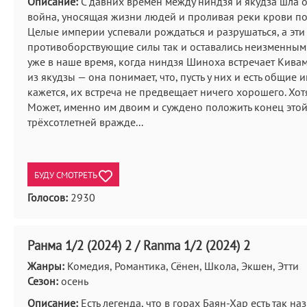
Описание:
С давних времён между ниндзя и якудза шла 
война, уносящая жизни людей и проливая реки крови по 
Целые империи успевали рождаться и разрушаться, а эти
противоборствующие силы так и оставались неизменными
уже в наше время, когда ниндзя Шиноха встречает Кивам
из якудзы — она понимает, что, пусть у них и есть общие 
кажется, их встреча не предвещает ничего хорошего. Хотя
Может, именно им двоим и суждено положить конец это
трёхсотлетней вражде...
БУДУ СМОТРЕТЬ
Голосов:
2930
Ранма 1/2 (2024) 2 / Ranma 1/2 (2024) 2
Жанры:
Комедия, Романтика, Сёнен, Школа, Экшен, Этти
Сезон:
осень
Описание:
Есть легенда, что в горах Баян-Хар есть так н