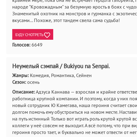
крайней мере, пока она не встречает герцога Гэлбрейта,
народе "Кровожадным" за безумную ярость в боях с чуд
Знаменитый охотник на монстров и гурманка с экзотиче
вкусами... Похоже, этот тандем свела сама судьба!
БУДУ СМОТРЕТЬ
Голосов:
6649
Неумелый сэмпай / Bukiyou na Senpai.
Жанры:
Комедия, Романтика, Сейнен
Сезон:
осень
Описание:
Адзуса Каннава — взрослая и крайне ответств
работница крупной компании. И поэтому, когда у них по
новый сотрудник Ю Камегава, наша героиня считает св
долгом помочь ему обустроиться на новом месте. Наставит
на путь истинный Только вот играть роль крутой крутой 
коллеги у неё совсем не выходит. А всё потому, что при ви
героиня просто тает, и буквально не может отвести от нег