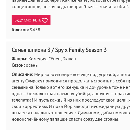
парнем для его дочери! Как же на эту новость отреагиру
конце концов, не зря ведь говорят "бьёт — значит любит".
БУДУ СМОТРЕТЬ
Голосов:
9458
Семья шпиона 3 / Spy x Family Season 3
Жанры:
Комедия, Сёнен, Экшен
Сезон:
осень
Описание:
Мир во всём мире всё ещё под угрозой, а пот
агенту Сумраку приходится продолжать строить из себя 
семьянина. Только вот его жёнушка и дочурочка тоже не 
одна — безжалостная наёмная убийца, а другая — практ
телепатка! И пусть каждый из них преследует свои цели, 
свои коррективы. И пока Йор заводит неожиданную друж
пытается наладить отношения с Дамианом, дабы помочь 
новоиспечённому папашке спасти сразу две страны!