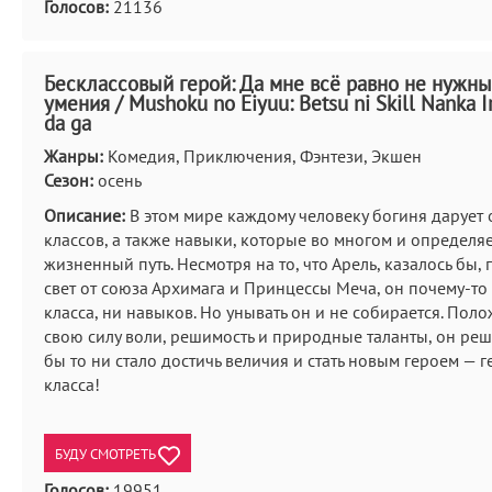
Голосов:
21136
Бесклассовый герой: Да мне всё равно не нужны
умения / Mushoku no Eiyuu: Betsu ni Skill Nanka I
da ga
Жанры:
Комедия, Приключения, Фэнтези, Экшен
Сезон:
осень
Описание:
В этом мире каждому человеку богиня дарует 
классов, а также навыки, которые во многом и определяе
жизненный путь. Несмотря на то, что Арель, казалось бы,
свет от союза Архимага и Принцессы Меча, он почему-то
класса, ни навыков. Но унывать он и не собирается. Пол
свою силу воли, решимость и природные таланты, он реш
бы то ни стало достичь величия и стать новым героем — 
класса!
БУДУ СМОТРЕТЬ
Голосов:
19951