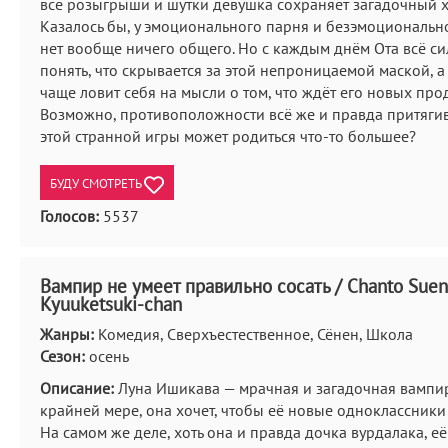
все розыгрыши и шутки девушка сохраняет загадочный 
Казалось бы, у эмоционального парня и безэмоциональ
нет вообще ничего общего. Но с каждым днём Ота всё си
понять, что скрывается за этой непроницаемой маской, 
чаще ловит себя на мысли о том, что ждёт его новых про
Возможно, противоположности всё же и правда притягив
этой странной игры может родиться что-то большее?
БУДУ СМОТРЕТЬ
Голосов:
5537
Вампир не умеет правильно сосать / Chanto Suen
Kyuuketsuki-chan
Жанры:
Комедия, Сверхъестественное, Сёнен, Школа
Сезон:
осень
Описание:
Луна Ишикава — мрачная и загадочная вамп
крайней мере, она хочет, чтобы её новые одноклассники 
На самом же деле, хоть она и правда дочка вурдалака, её