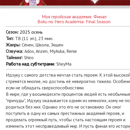
Моя геройская академия: Финал
Boku no Hero Academia: Final Season
Сезон:
2025 осень
Тип:
ТВ (11 эп.), 23 мин.
Жанры:
Сёнен, Школа, Экшен
Озвучка:
Ados, Anzen, MyAska, Renie
Тайминг:
Shiro
Работа над субтитрами
:
SheyMa
Идзуку с самого детства мечтал стать героем. К этой высоко
стремятся многие, но достичь её невероятно тяжело. Особенн
если не обладать сверхспособностями.
В мире, где у восьмидесяти процентов людей есть необычны
"причуды", Идзуку оказывается одним из немногих, кому не п
родиться без них. Однако это его не остановило. Он смог
поступить в одну из самых престижных академий героев, и
проделать огромный путь, чтобы стать настоящим героем и
изменить этот несправедливый мир. И пусть финал его истор