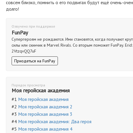
совсем близко, помнить о его подвигах будут ещё очень-очен
долго!
Озвучено при поддержке
FunPay
Супергероям не рождаются. Ими становятся, когда получают кру
силы или скинчик в Marvel Rivals. Со вторым поможет FunPay. Erid:
2VtzqvQQ7uF
Приодеться на FunPay
Порядок просмотра
Моя геройская академия
#1
Моя геройская академия
#2
Моя геройская академия 2
#3
Моя геройская академия 3
#4
Моя геройская академия: Два героя
#5
Моя геройская академия 4