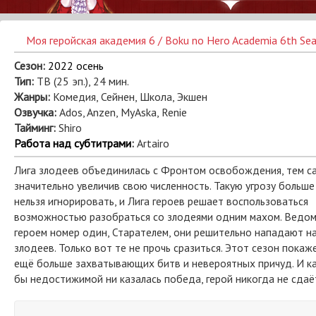
Моя геройская академия 6 / Boku no Hero Academia 6th Se
Сезон:
2022 осень
Тип:
ТВ (25 эп.), 24 мин.
Жанры:
Комедия, Сейнен, Школа, Экшен
Озвучка:
Ados, Anzen, MyAska, Renie
Тайминг:
Shiro
Работа над субтитрами
:
Artairo
Лига злодеев объединилась с Фронтом освобождения, тем с
значительно увеличив свою численность. Такую угрозу больше
нельзя игнорировать, и Лига героев решает воспользоваться
возможностью разобраться со злодеями одним махом. Ведо
героем номер один, Старателем, они решительно нападают на
злодеев. Только вот те не прочь сразиться. Этот сезон покаж
ещё больше захватывающих битв и невероятных причуд. И к
бы недостижимой ни казалась победа, герой никогда не сдаё