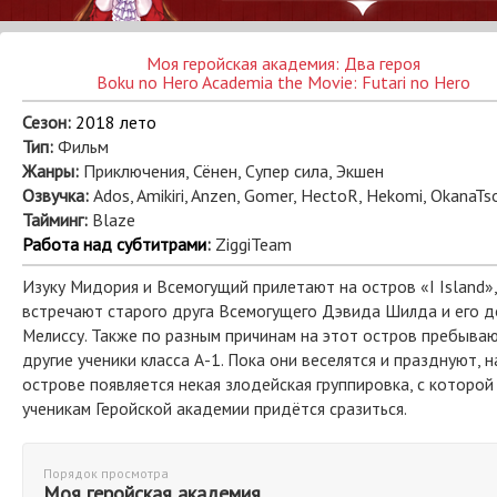
Моя геройская академия: Два героя
Boku no Hero Academia the Movie: Futari no Hero
Сезон:
2018 лето
Тип:
Фильм
Жанры:
Приключения, Сёнен, Супер сила, Экшен
Озвучка:
Ados, Amikiri, Anzen, Gomer, HectoR, Hekomi, OkanaTs
Тайминг:
Blaze
Работа над субтитрами
:
ZiggiTeam
Изуку Мидория и Всемогущий прилетают на остров «I Island»,
встречают старого друга Всемогущего Дэвида Шилда и его д
Мелиссу. Также по разным причинам на этот остров пребыва
другие ученики класса А-1. Пока они веселятся и празднуют, н
острове появляется некая злодейская группировка, с которой
ученикам Геройской академии придётся сразиться.
Порядок просмотра
Моя геройская академия