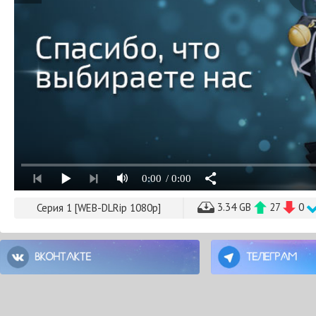
0:00
/ 0:00
3.34 GB
27
0
Серия 1 [WEB-DLRip 1080p]