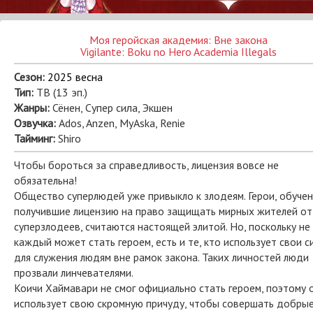
Моя геройская академия: Вне закона
Vigilante: Boku no Hero Academia Illegals
Сезон:
2025 весна
Тип:
ТВ (13 эп.)
Жанры:
Сёнен, Супер сила, Экшен
Озвучка:
Ados, Anzen, MyAska, Renie
Тайминг:
Shiro
Чтобы бороться за справедливость, лицензия вовсе не
обязательна!
Общество суперлюдей уже привыкло к злодеям. Герои, обуче
получившие лицензию на право защищать мирных жителей от
суперзлодеев, считаются настоящей элитой. Но, поскольку не
каждый может стать героем, есть и те, кто использует свои с
для служения людям вне рамок закона. Таких личностей люди
прозвали линчевателями.
Коичи Хаймавари не смог официально стать героем, поэтому 
использует свою скромную причуду, чтобы совершать добры