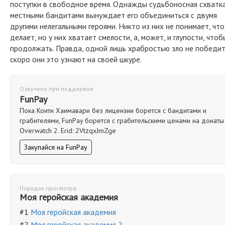
поступки в свободное время. Однажды судьбоносная схватка
местными бандитами вынуждает его объединиться с двумя
другими нелегальными героями. Никто из них не понимает, что
делает, но у них хватает смелости, а, может, и глупости, чтоб
продолжать. Правда, одной лишь храбростью зло не победит
скоро они это узнают на своей шкуре.
Озвучено при поддержке
FunPay
Пока Коити Хаимавари без лицензии борется с бандитами и
грабителями, FunPay борется с грабительскими ценами на донаты
Overwatch 2. Erid: 2VtzqxJmZge
Закупайся на FunPay
Порядок просмотра
Моя геройская академия
#1
Моя геройская академия
#2
Моя геройская академия 2